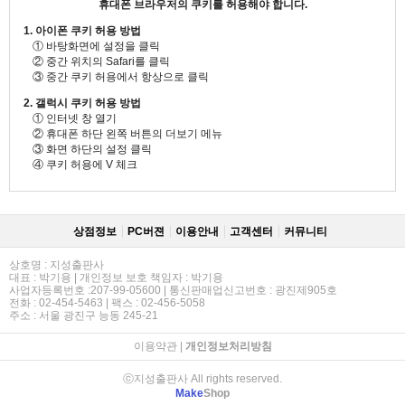
휴대폰 브라우저의 쿠키를 허용해야 합니다.
1. 아이폰 쿠키 허용 방법
① 바탕화면에 설정을 클릭
② 중간 위치의 Safari를 클릭
③ 중간 쿠키 허용에서 항상으로 클릭
2. 갤럭시 쿠키 허용 방법
① 인터넷 창 열기
② 휴대폰 하단 왼쪽 버튼의 더보기 메뉴
③ 화면 하단의 설정 클릭
④ 쿠키 허용에 V 체크
상점정보
PC버젼
이용안내
고객센터
커뮤니티
상호명 : 지성출판사
대표 : 박기용 | 개인정보 보호 책임자 : 박기용
사업자등록번호 :207-99-05600 | 통신판매업신고번호 : 광진제905호
전화 : 02-454-5463 | 팩스 : 02-456-5058
주소 : 서울 광진구 능동 245-21
이용약관
|
개인정보처리방침
ⓒ지성출판사 All rights reserved.
Make
Shop