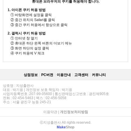
휴대폰 브라우저의 쿠키를 허용해야 합니다.
1. 아이폰 쿠키 허용 방법
① 바탕화면에 설정을 클릭
② 중간 위치의 Safari를 클릭
③ 중간 쿠키 허용에서 항상으로 클릭
2. 갤럭시 쿠키 허용 방법
① 인터넷 창 열기
② 휴대폰 하단 왼쪽 버튼의 더보기 메뉴
③ 화면 하단의 설정 클릭
④ 쿠키 허용에 V 체크
상점정보
PC버젼
이용안내
고객센터
커뮤니티
상호명 : 지성출판사
대표 : 박기용 | 개인정보 보호 책임자 : 박기용
사업자등록번호 :207-99-05600 | 통신판매업신고번호 : 광진제905호
전화 : 02-454-5463 | 팩스 : 02-456-5058
주소 : 서울 광진구 능동 245-21
이용약관
|
개인정보처리방침
ⓒ지성출판사 All rights reserved.
Make
Shop