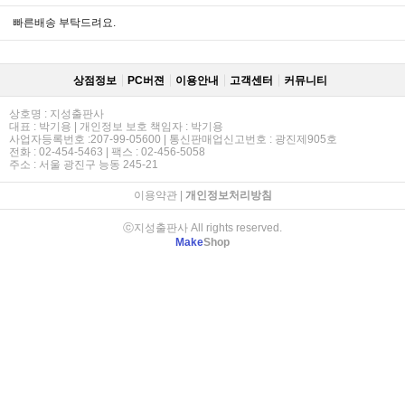
빠른배송 부탁드려요.
상점정보
PC버젼
이용안내
고객센터
커뮤니티
상호명 : 지성출판사
대표 : 박기용 | 개인정보 보호 책임자 : 박기용
사업자등록번호 :207-99-05600 | 통신판매업신고번호 : 광진제905호
전화 : 02-454-5463 | 팩스 : 02-456-5058
주소 : 서울 광진구 능동 245-21
이용약관
|
개인정보처리방침
ⓒ지성출판사 All rights reserved.
Make
Shop