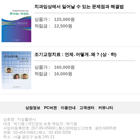
치과임상에서 일어날 수 있는 문제점과 해결법
상품가 :
125,000원
적립금 :
12,500원
조기교정치료 : 언제․어떻게․왜 ? (상 · 하)
상품가 :
160,000원
적립금 :
16,000원
상점정보
PC버젼
이용안내
고객센터
커뮤니티
상호명 : 지성출판사
대표 : 박기용 | 개인정보 보호 책임자 : 박기용
사업자등록번호 :207-99-05600 | 통신판매업신고번호 : 광진제905호
전화 : 02-454-5463 | 팩스 : 02-456-5058
주소 : 서울 광진구 능동 245-21