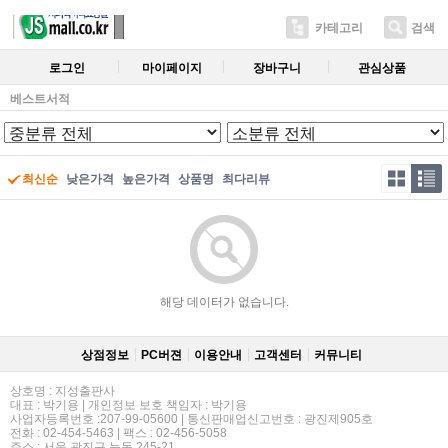
카테고리
검색
로그인
마이페이지
장바구니
관심상품
베스트서적
최신순
낮은가격
높은가격
상품명
최다리뷰
해당 데이터가 없습니다.
상점정보
PC버젼
이용안내
고객센터
커뮤니티
상호명 : 지성출판사
대표 : 박기용 | 개인정보 보호 책임자 : 박기용
사업자등록번호 :207-99-05600 | 통신판매업신고번호 : 광진제905호
전화 : 02-454-5463 | 팩스 : 02-456-5058
주소 : 서울 광진구 능동 245-21